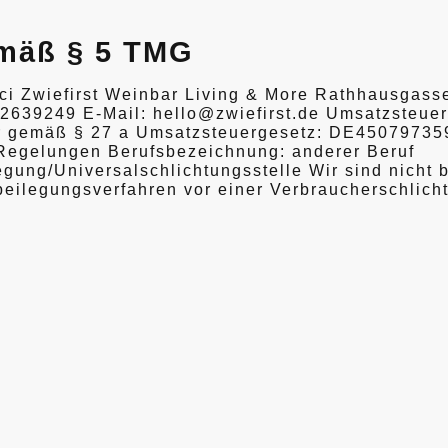
mäß § 5 TMG
i Zwiefirst Weinbar Living & More Rathhausgass
22639249 E-Mail: hello@zwiefirst.de Umsatzsteue
er gemäß § 27 a Umsatzsteuergesetz: DE45079735
 Regelungen Berufsbezeichnung: anderer Beruf
egung/Universalschlichtungsstelle Wir sind nicht b
itbeilegungsverfahren vor einer Verbraucherschlich